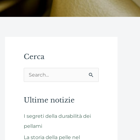
Cerca
C
e
r
Ultime notizie
c
I segreti della durabilità dei
a
pellami
:
La storia della pelle nel