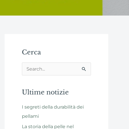
Cerca
C
e
r
Ultime notizie
c
I segreti della durabilità dei
a
pellami
:
La storia della pelle nel