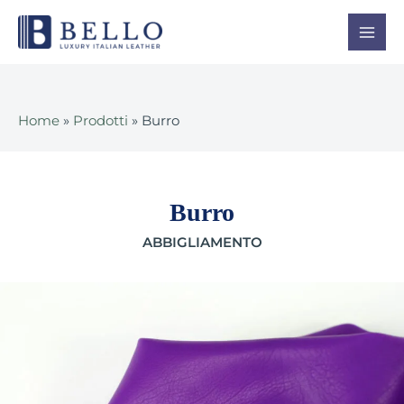
Vai
Mai
al
Men
contenuto
Home
»
Prodotti
»
Burro
Burro
ABBIGLIAMENTO