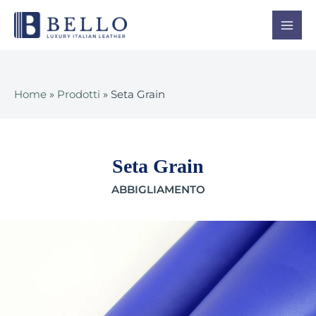
Vai
Mai
al
Men
contenuto
Home
»
Prodotti
»
Seta Grain
Seta Grain
ABBIGLIAMENTO